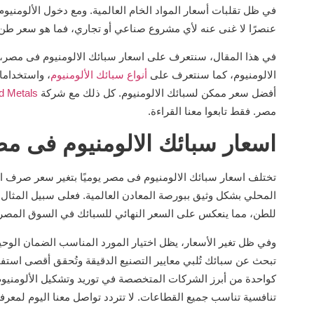
في ظل تقلبات أسعار المواد الخام العالمية. ومع دخول الألومني
عنصرًا لا غنى عنه لأي مشروع صناعي أو تجاري، فما هو سعر طن 
في هذا المقال، سنتعرف على اسعار سبائك الالومنيوم فى مصر، 
الالومنيوم، كما سنتعرف على
أنواع سبائك الألومنيوم
، واستخداما
أفضل سعر ممكن لسبائك الالومنيوم. كل ذلك مع شركة
d Metals
مصر. فقط تابعوا معنا القراءة.
اسعار سبائك الالومنيوم فى م
تختلف اسعار سبائك الالومنيوم فى مصر يوميًا بتغير سعر صرف ا
للطن، مما ينعكس على السعر النهائي للسبائك في السوق المص
وفي ظل تغير الأسعار، يظل اختيار المورد المناسب الضمان الوح
كواحدة من أبرز الشركات المتخصصة في توريد وتشكيل الألومنيو
تنافسية تناسب جميع القطاعات. لا تتردد تواصل معنا اليوم لمعرف