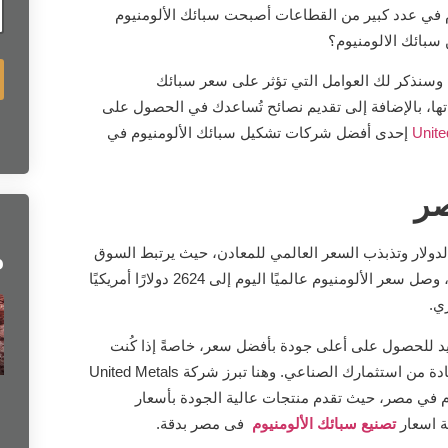
ن
وم في عدد كبير من القطاعات أصبحت سبائك الألومنيوم
ل
ى
ة
سبائك الالومنيوم؟
*
وسنذكر لك العوامل التي تؤثر على سعر سبائك
تها، بالإضافة إلى تقديم نصائح تُساعدك في الحصول على
Unite
إحدى أفضل شركات تشكيل سبائك الألومنيوم في
صر
م
لدولار وتذبذب السعر العالمي للمعادن، حيث يرتبط السوق
المحلي بشكل وثيق ببورصة المعادن العالمية. فعلى سبيل المثال، وصل سعر الألومنيوم عالميًا اليوم إلى 2624 دولارًا أمريكيًا
ري.
يد للحصول على أعلى جودة بأفضل سعر، خاصةً إذا كُنت
تبحث عن سبائك تُلبي معايير التصنيع الدقيقة وتُحقق أقصى استفادة من استثمارك الصناعي. وهنا تبرز شركة United Metals
م في مصر، حيث تقدم منتجات عالية الجودة بأسعار
ة اسعار
تصنيع سبائك الألومنيوم
فى مصر بدقة.