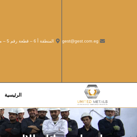
gest@gest.com.eg
المنطقة أ 6 – قطعة رقم 5 – مدينة العاشر من رمضان – مصر
الرئيسية