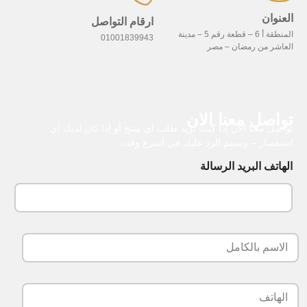
العنوان
ارقام التواصل
المنطقة أ 6 – قطعة رقم 5 – مدينة
01001839943
العاشر من رمضان – مصر
تواصل معنا الان
تواصل معنا الآن إذا كنت تريد طلب أي منتج أو إذا كان لديك أي
استفسار – وسيتم الرد عليك في أسرع وقت.
الهاتف البريد الرسالة
ا
ل
ا
س
ا
م
ل
ب